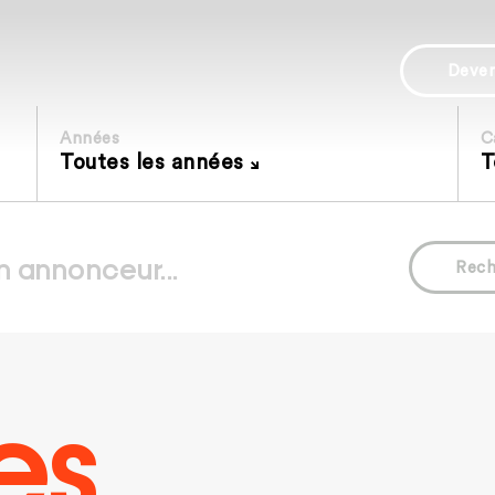
Deve
Années
C
Toutes les années
T
Rech
es.