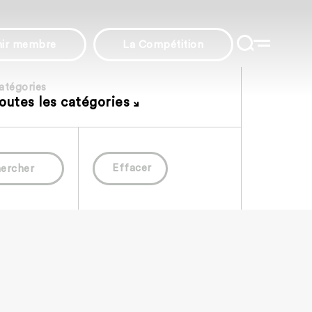
nir membre
La Compétition
atégories
outes les catégories
Effacer
ercher