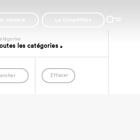
nir membre
La Compétition
atégories
outes les catégories
Effacer
ercher