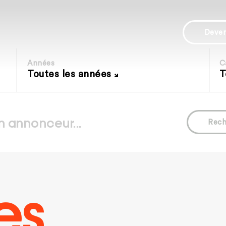
Deve
Années
C
Toutes les années
T
Rech
es.