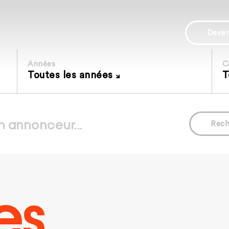
Deve
Années
C
Toutes les années
T
Rech
es.