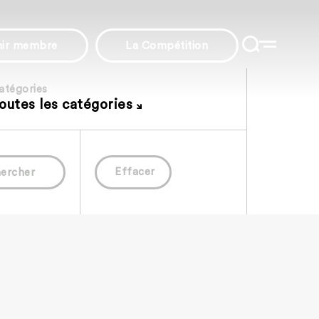
nir membre
La Compétition
atégories
outes les catégories
Effacer
ercher