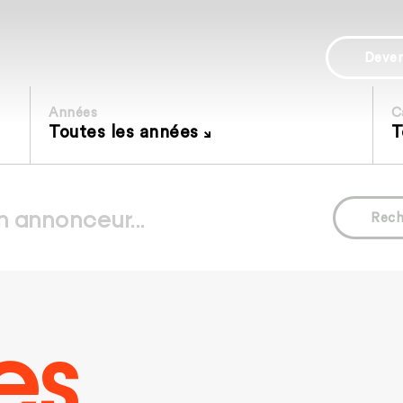
Deve
Années
C
Toutes les années
T
Rech
es.