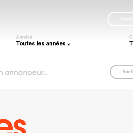
Deve
Années
C
Toutes les années
T
Rech
es.