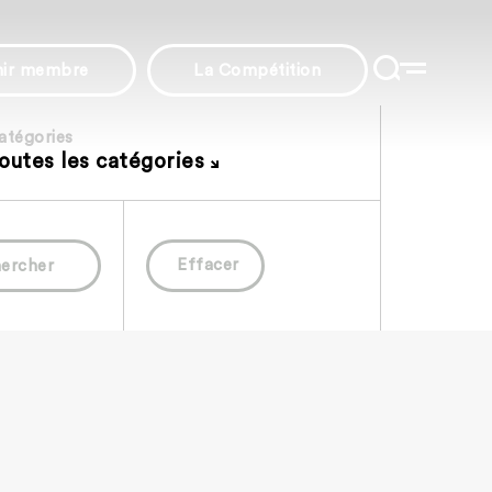
nir membre
La Compétition
atégories
outes les catégories
Effacer
ercher