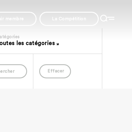
nir membre
La Compétition
atégories
outes les catégories
Effacer
ercher