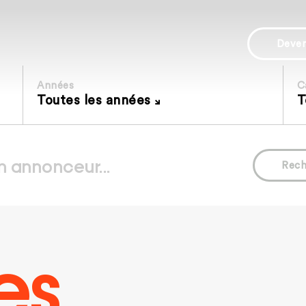
Deve
Années
C
Toutes les années
T
Rech
es.