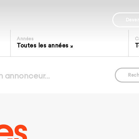
Deve
Années
C
Toutes les années
T
Rech
es.