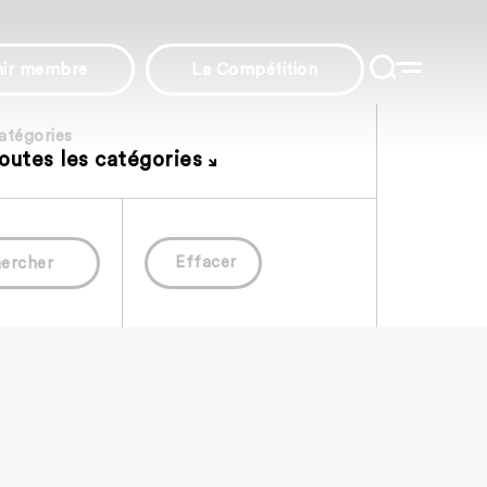
nir membre
La Compétition
atégories
outes les catégories
Effacer
ercher