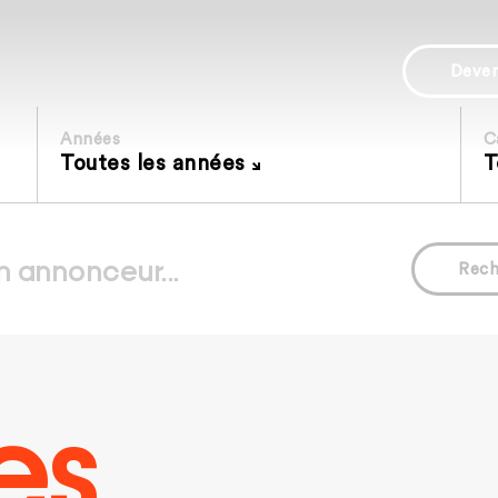
Deve
Années
C
Toutes les années
T
Rech
es.