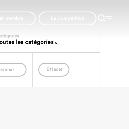
nir membre
La Compétition
atégories
outes les catégories
Effacer
ercher