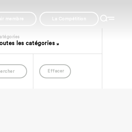
nir membre
La Compétition
atégories
outes les catégories
Effacer
ercher