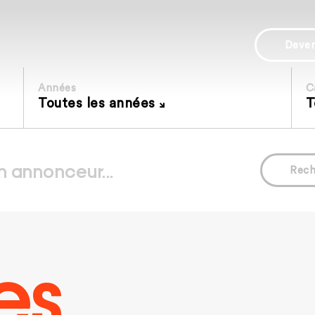
Deve
Années
C
Toutes les années
T
Rech
es.