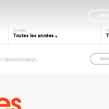
Deve
Années
C
Toutes les années
T
Rech
es.