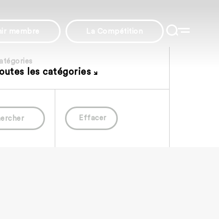
nir membre
La Compétition
atégories
outes les catégories
Effacer
ercher