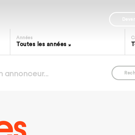
Deve
Années
C
Toutes les années
T
Rech
es.