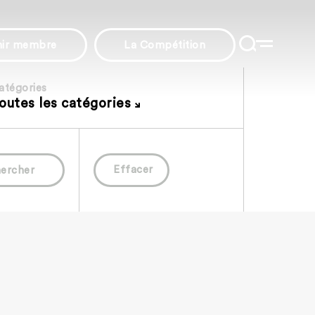
nir membre
La Compétition
atégories
outes les catégories
Effacer
ercher