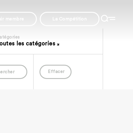
nir membre
La Compétition
atégories
outes les catégories
Effacer
ercher