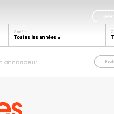
Deve
Années
C
Toutes les années
T
Rech
es.