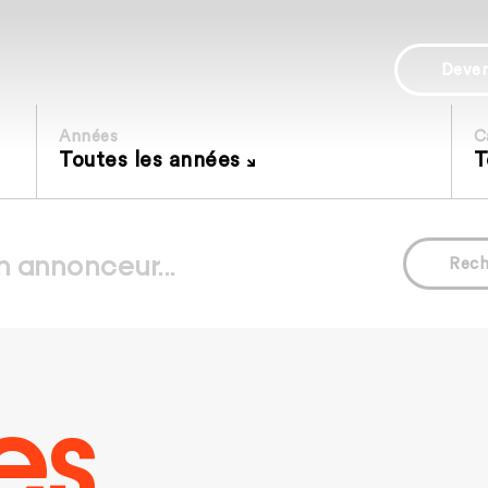
Deve
Années
C
Toutes les années
T
Rech
es.