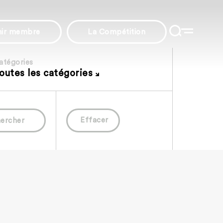
nir membre
La Compétition
atégories
outes les catégories
Effacer
ercher