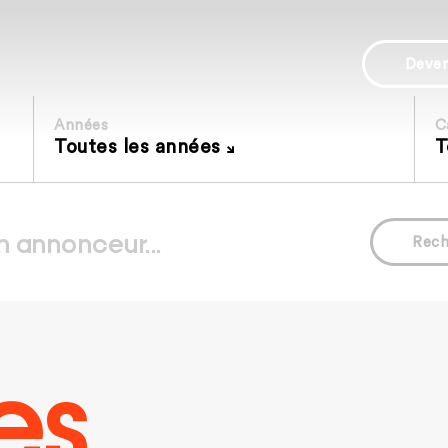
Deve
Années
C
Toutes les années
T
Rech
es.