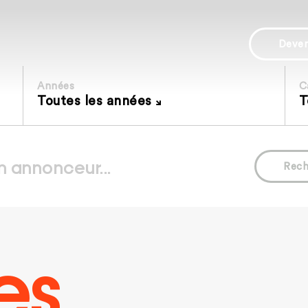
Deve
Années
C
Toutes les années
T
Rech
es.