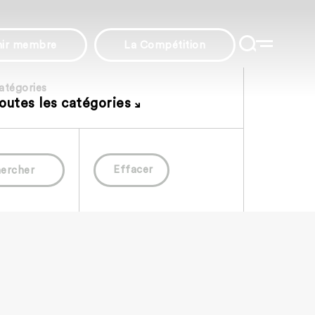
nir membre
La Compétition
atégories
outes les catégories
Effacer
ercher