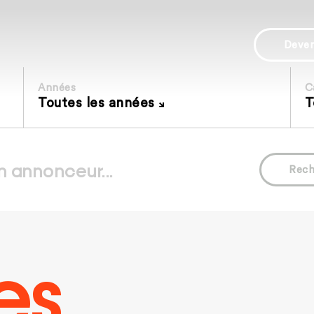
Deve
Années
C
Toutes les années
T
Rech
es.