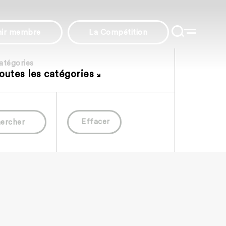
nir membre
La Compétition
atégories
outes les catégories
Effacer
ercher