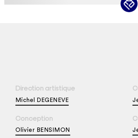
Direction artistique
C
Michel DEGENEVE
J
Conception
C
Olivier BENSIMON
J