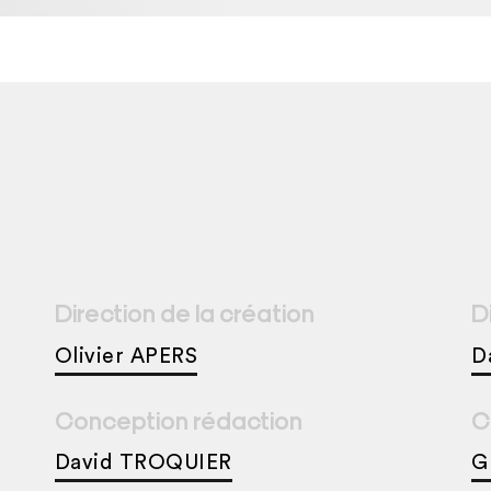
Direction de la création
D
Olivier APERS
D
Conception rédaction
C
David TROQUIER
G