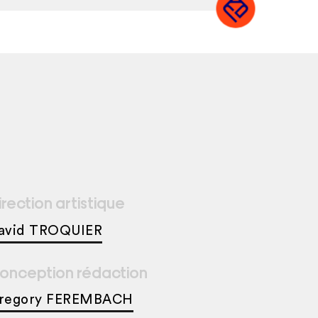
irection artistique
avid TROQUIER
onception rédaction
regory FEREMBACH