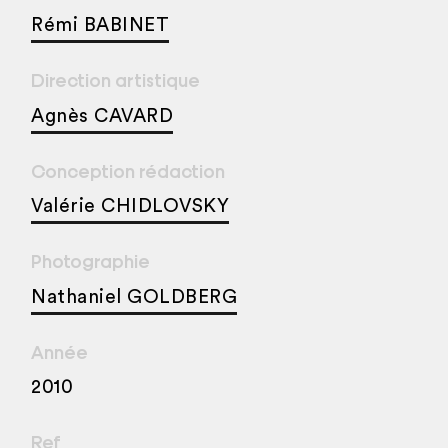
Rémi BABINET
Direction artistique
Agnès CAVARD
Conception rédaction
Valérie CHIDLOVSKY
Photographie
Nathaniel GOLDBERG
Année
2010
Ref