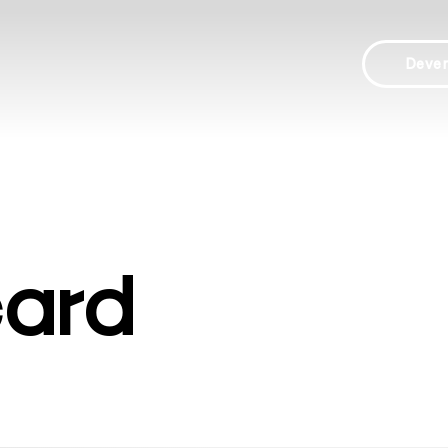
Deve
card