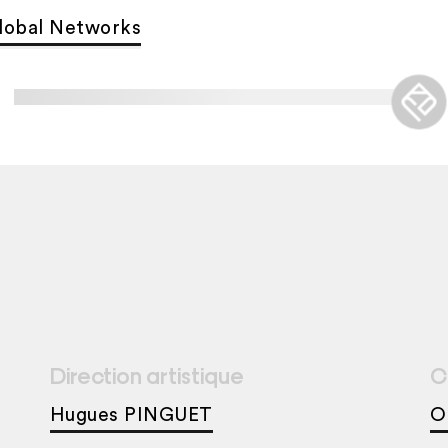
lobal Networks
Direction artistique
C
Hugues PINGUET
O