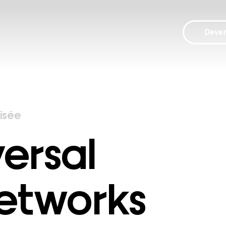
Deve
lisée
ersal
etworks