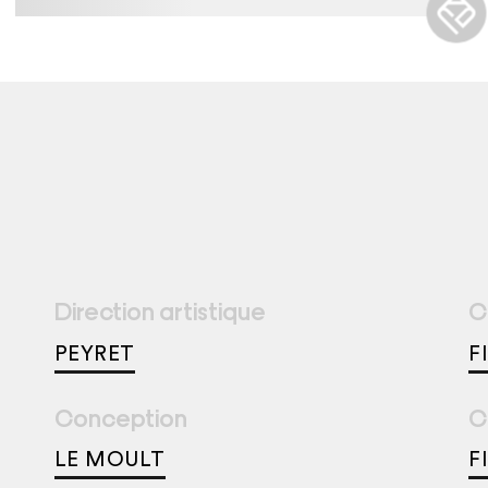
Direction artistique
C
PEYRET
F
Conception
C
LE MOULT
F