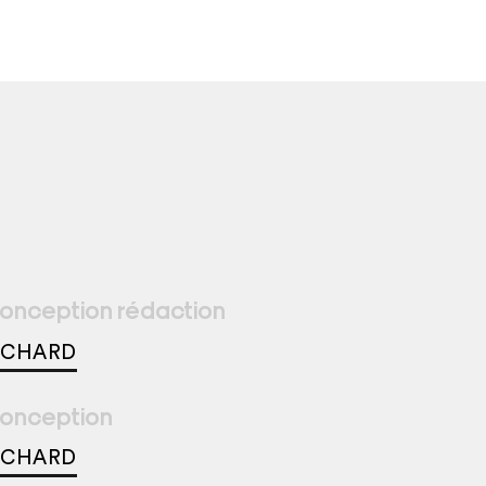
onception rédaction
ICHARD
onception
ICHARD