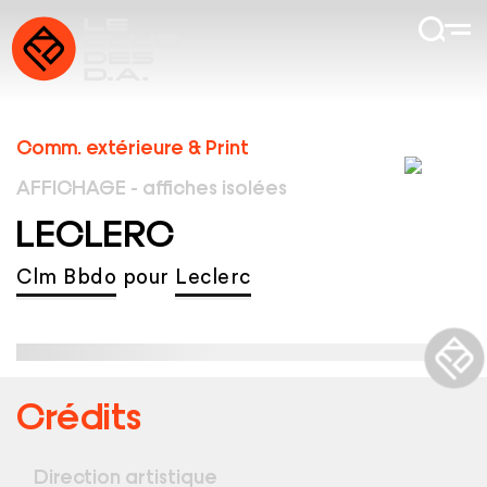
Comm. extérieure & Print
AFFICHAGE - affiches isolées
LECLERC
Clm Bbdo
pour
Leclerc
Crédits
Direction artistique