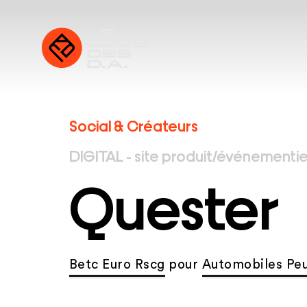
Social & Créateurs
DIGITAL - site produit/événementie
Quester
Betc Euro Rscg
pour
Automobiles Pe