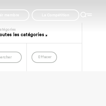
nir membre
La Compétition
atégories
outes les catégories
Effacer
ercher