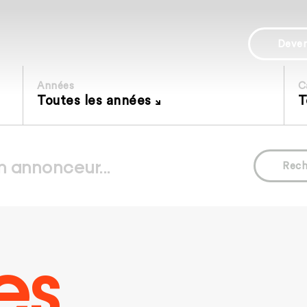
Deve
Années
C
Toutes les années
T
Rech
es.