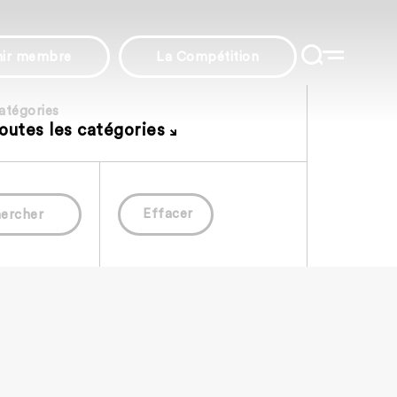
nir membre
La Compétition
atégories
outes les catégories
Effacer
ercher