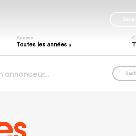
Deve
Années
C
Toutes les années
T
Rech
es.