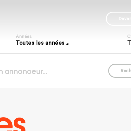
Deve
Années
C
Toutes les années
T
Rech
es.