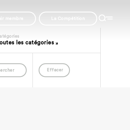
nir membre
La Compétition
atégories
outes les catégories
Effacer
ercher