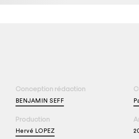
Conception rédaction
C
BENJAMIN SEFF
P
Production
A
Hervé LOPEZ
2