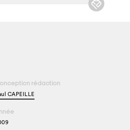
onception rédaction
aul CAPEILLE
nnée
009