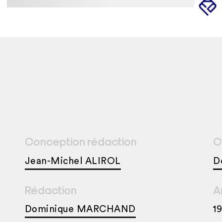
Conception rédaction
C
Jean-Michel ALIROL
D
Rédaction
A
Dominique MARCHAND
1