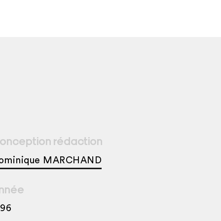
onception rédaction
ominique MARCHAND
nnée
996