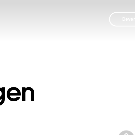
Deve
gen