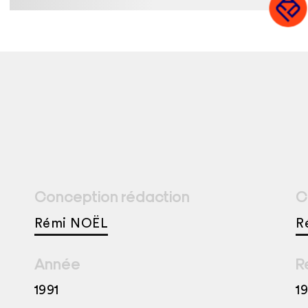
Conception rédaction
C
Rémi NOËL
R
Année
R
1991
1