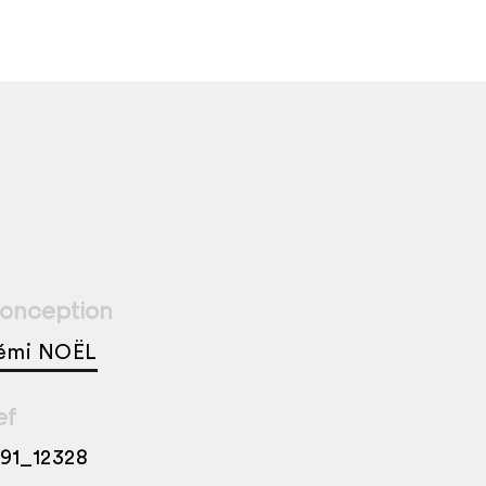
onception
émi NOËL
ef
991_12328