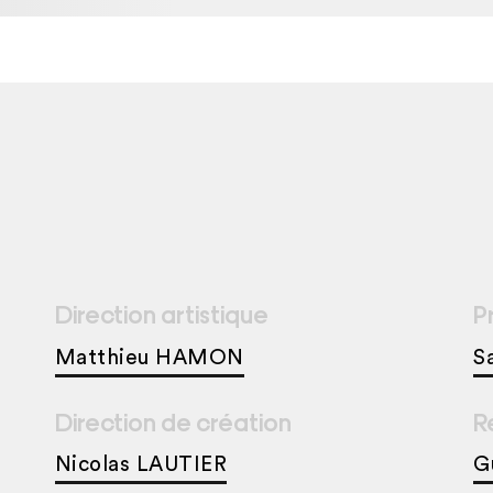
Direction artistique
P
Matthieu HAMON
S
Direction de création
R
Nicolas LAUTIER
G