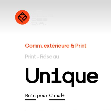
Comm. extérieure & Print
Print - Réseau
Un1que
Betc
pour
Canal+