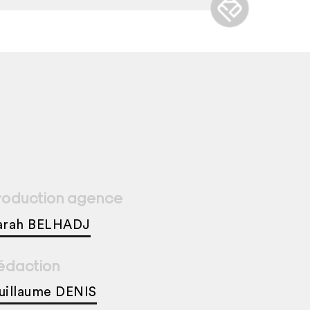
roduction agence
arah BELHADJ
édaction
uillaume DENIS