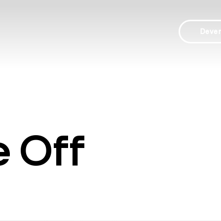
Deve
e Off