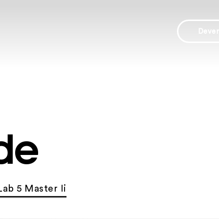
Deve
de
 Lab 5 Master Ii