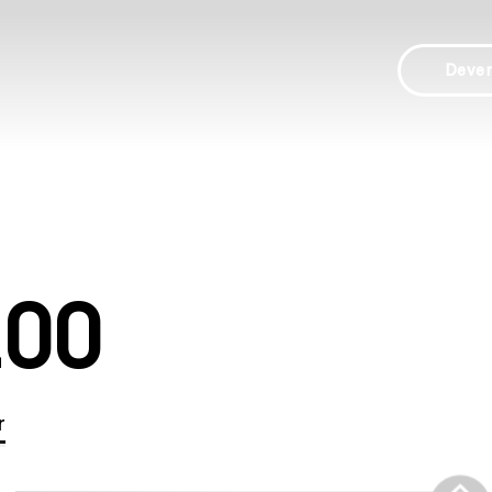
Deve
100
r