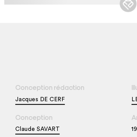
Conception rédaction
Il
Jacques DE CERF
L
Conception
A
Claude SAVART
1