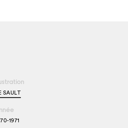
lustration
E SAULT
nnée
970-1971