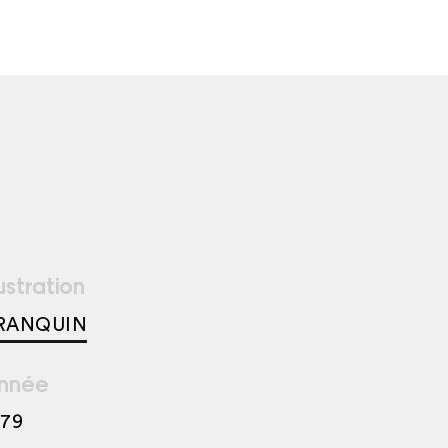
lustration
RANQUIN
nnée
979