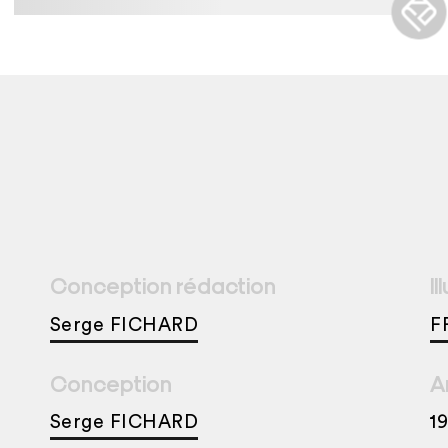
Conception rédaction
Il
Serge FICHARD
F
Conception
A
Serge FICHARD
1