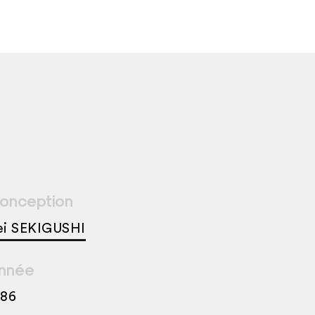
onception
ei SEKIGUSHI
nnée
986