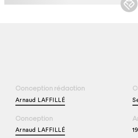
Conception rédaction
C
Arnaud LAFFILLÉ
S
Conception
A
Arnaud LAFFILLÉ
1