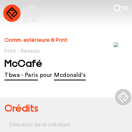
Comm. extérieure & Print
Print - Réseau
McCafé
Tbwa - Paris
pour
Mcdonald‘s
Crédits
Direction de la création