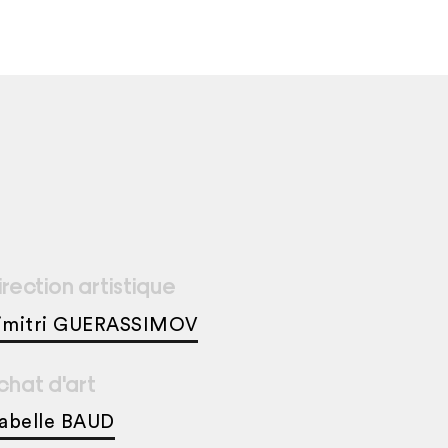
irection artistique
imitri GUERASSIMOV
chat d'art
sabelle BAUD