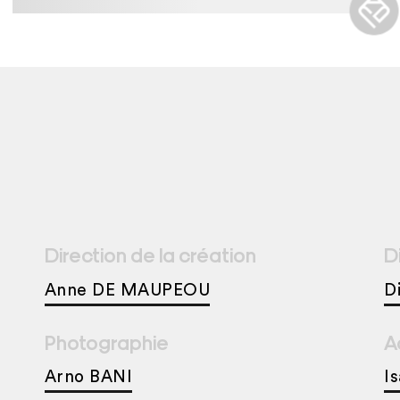
Direction de la création
D
Anne DE MAUPEOU
D
Photographie
A
Arno BANI
I