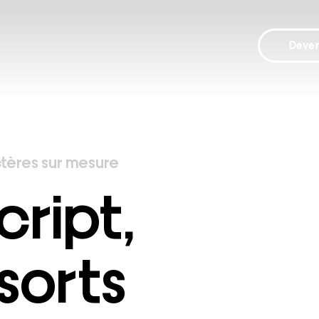
Deve
tères sur mesure
cript,
sorts