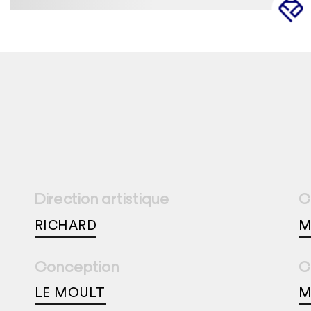
Direction artistique
C
RICHARD
M
Conception
C
LE MOULT
M