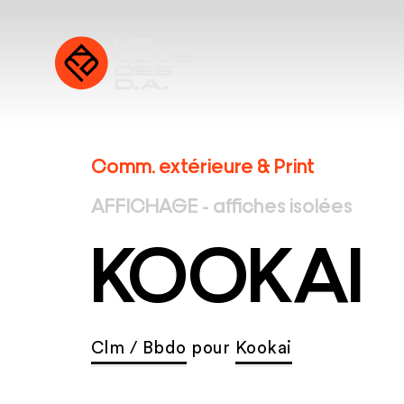
Comm. extérieure & Print
AFFICHAGE - affiches isolées
KOOKAI
Clm / Bbdo
pour
Kookai