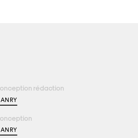
onception rédaction
ANRY
onception
ANRY