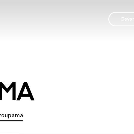
Deve
AMA
roupama