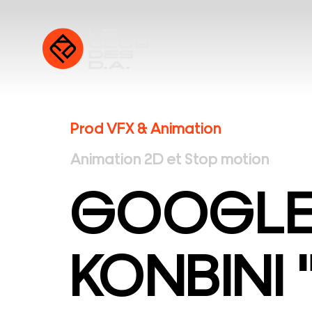
Prod VFX & Animation
Animation 2D et Stop motion
GOOGLE
KONBINI 