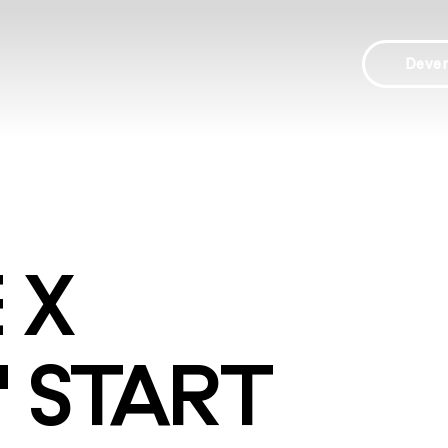
Deve
 X
" START