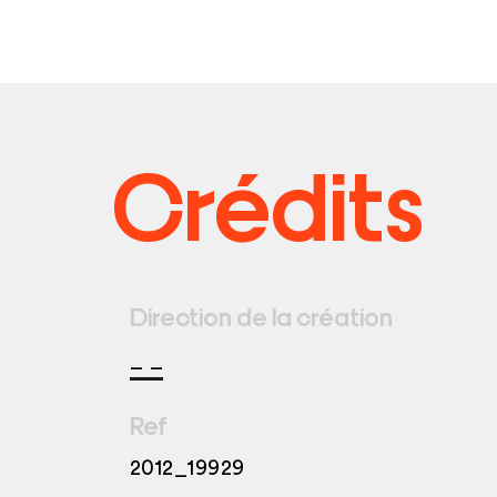
Crédits
Direction de la création
_ _
Ref
2012_19929