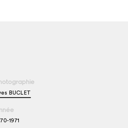
hotographie
ves BUCLET
nnée
970-1971