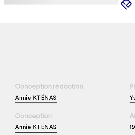
Conception rédaction
P
Annie KTÉNAS
Y
Conception
A
Annie KTÉNAS
1