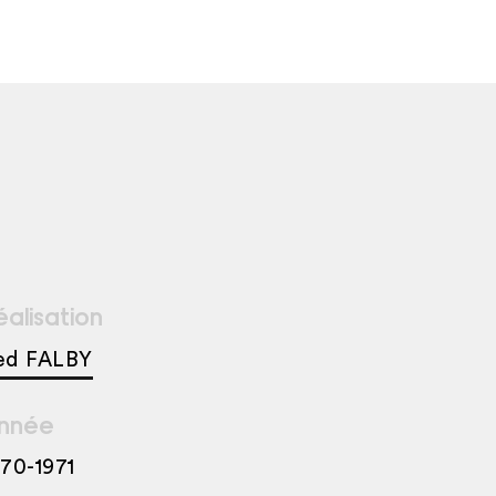
éalisation
ed FALBY
nnée
970-1971