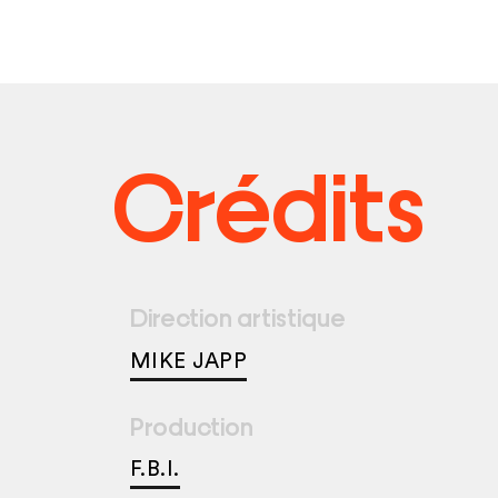
Crédits
Direction artistique
MIKE JAPP
Production
F.B.I.