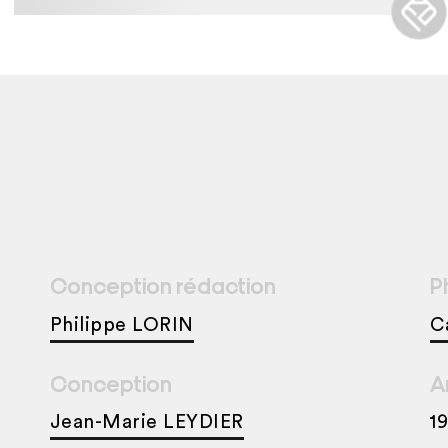
Conception rédaction
P
Philippe LORIN
C
Conception
A
Jean-Marie LEYDIER
1