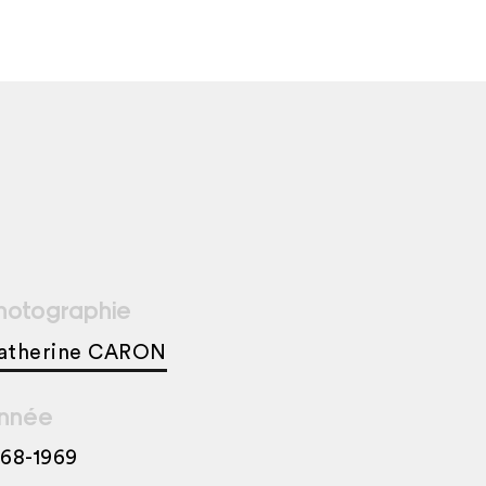
hotographie
atherine CARON
nnée
968-1969