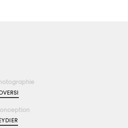
hotographie
OVERSI
onception
EYDIER