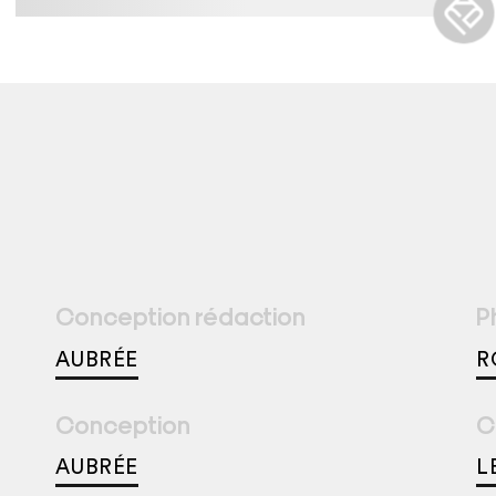
Conception rédaction
P
AUBRÉE
R
Conception
C
AUBRÉE
L