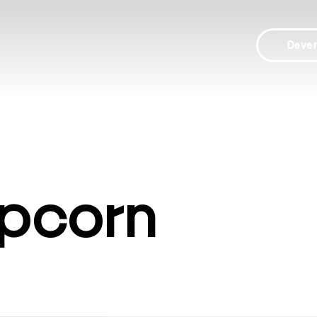
Deve
pcorn