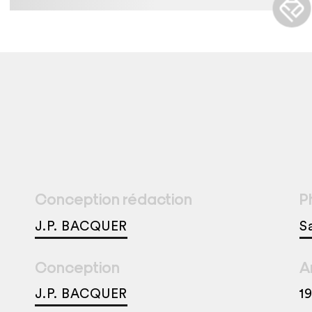
Conception rédaction
P
J.P. BACQUER
S
Conception
A
J.P. BACQUER
1