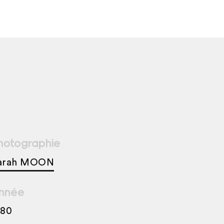
hotographie
arah MOON
nnée
980